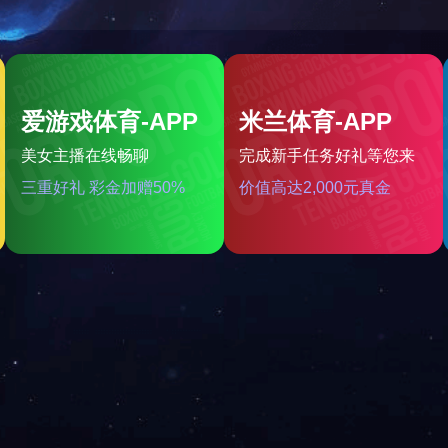
联系我们
OA系统
eserved 京ICP备14034896号
京公网安备11011602000797号
华体会官方
icjs@avicjs.com
投诉建议：
shenjijiancha@avicjs.com
地址：北京市怀柔