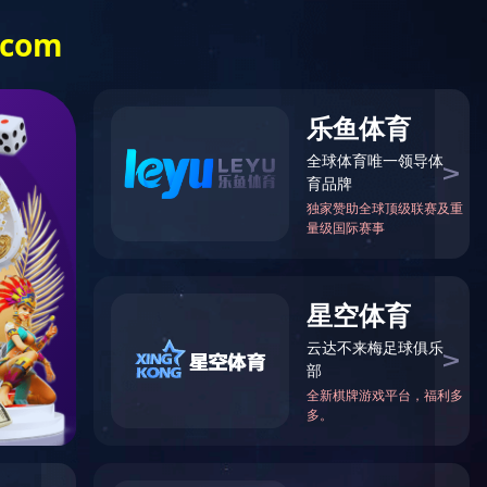
业务
党的建设
人才招聘
招标公告