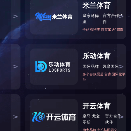
高新技术企业）的研发创新与华体会官方版网站
，聚焦数字经济、高端制造、新能源等战略性领
育高成长企业集群，目标成为智慧建造技术策源