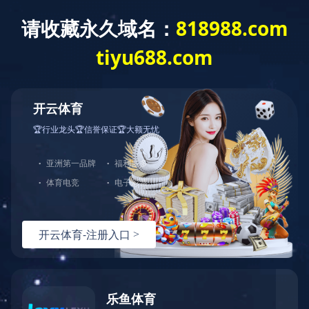
华体会
华体
口
新闻
主营
党的
人才
集团新闻
新闻转载
集团公告
行业新闻
招标
媒体报道
集团公司承建的北京大兴国际机