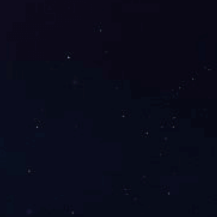
8
下一页
尾页
人才招聘
企业邮箱