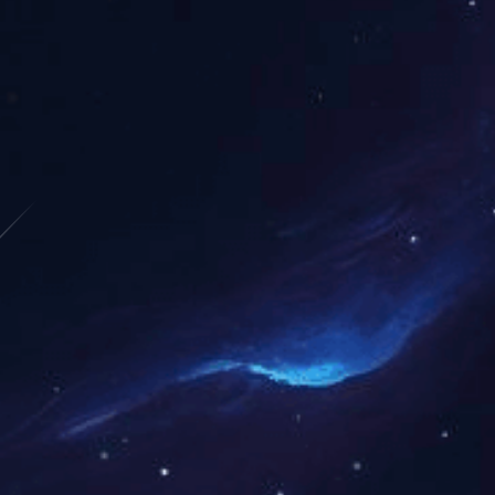
了
华体
20

20
层领
了
华体
20

20
和优秀