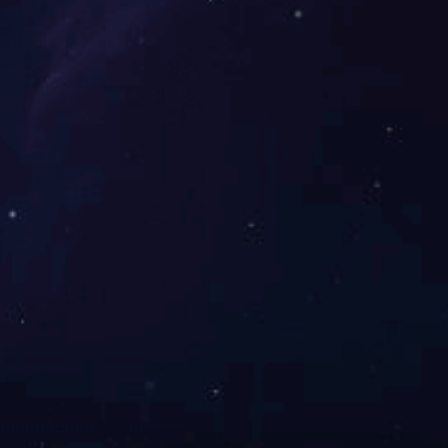
解详情 >
0条
华体会(中国)
上一页
2
3
4
5
6
7
联系我们
OA系统