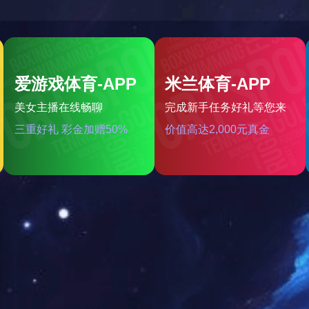
解详情 >
公司承建的铁建投城发•三千著项目06地块5#、6
25/03/14
5年3月13日，由集团公司承建的铁建投城发•三千著项目06地块5#、6
河南铁建投城市建设发展集团有限公司副总经理田辉，开封铁建投城发置业有
解详情 >
会官方版网站登录入口召开2025年开工动员大会
25/02/12
5年2月12日，华体会官方版网站登录入口隆重召开2025年开工动员大会
乘势而上，共同为新一年工作开展吹响奋进号角。