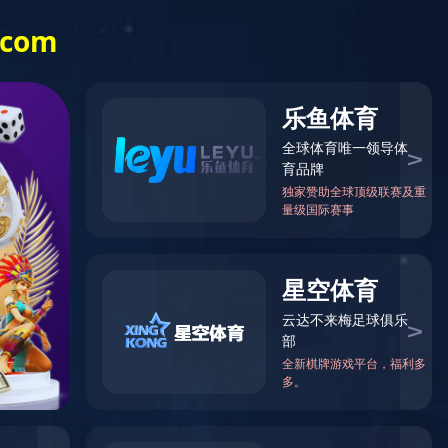
业务
党的建设
人才招聘
招标公告